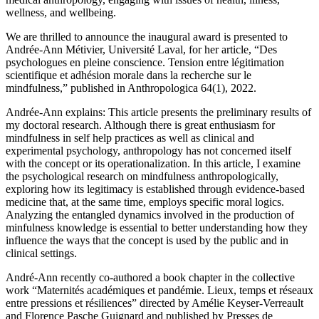
wellness, and wellbeing.
We are thrilled to announce the inaugural award is presented to
Andrée-Ann Métivier, Université Laval, for her article, “Des
psychologues en pleine conscience. Tension entre légitimation
scientifique et adhésion morale dans la recherche sur le
mindfulness,” published in Anthropologica 64(1), 2022.
Andrée-Ann explains: This article presents the preliminary results of
my doctoral research. Although there is great enthusiasm for
mindfulness in self help practices as well as clinical and
experimental psychology, anthropology has not concerned itself
with the concept or its operationalization. In this article, I examine
the psychological research on mindfulness anthropologically,
exploring how its legitimacy is established through evidence-based
medicine that, at the same time, employs specific moral logics.
Analyzing the entangled dynamics involved in the production of
minfulness knowledge is essential to better understanding how they
influence the ways that the concept is used by the public and in
clinical settings.
André-Ann recently co-authored a book chapter in the collective
work “Maternités académiques et pandémie. Lieux, temps et réseaux
entre pressions et résiliences” directed by Amélie Keyser-Verreault
and Florence Pasche Guignard and published by Presses de