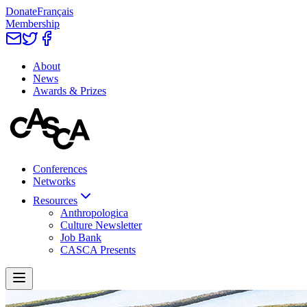
Donate
Français
Membership
About
News
Awards & Prizes
Conferences
Networks
Resources
Anthropologica
Culture Newsletter
Job Bank
CASCA Presents