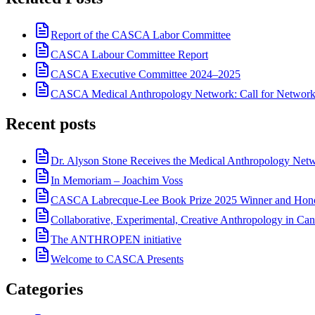
Report of the CASCA Labor Committee
CASCA Labour Committee Report
CASCA Executive Committee 2024–2025
CASCA Medical Anthropology Network: Call for Network
Recent posts
Dr. Alyson Stone Receives the Medical Anthropology Ne
In Memoriam – Joachim Voss
CASCA Labrecque-Lee Book Prize 2025 Winner and Hono
Collaborative, Experimental, Creative Anthropology in Can
The ANTHROPEN initiative
Welcome to CASCA Presents
Categories