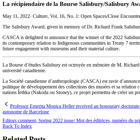
La récipiendaire de la Bourse Salisbury/Salisbury A
May 11, 2022
·
Culture, Vol. 16, No. 1: Open Spaces/Close Encounters
The Salisbury Award, given in memory of Dr. Richard Frank Salisbury
CASCA is delighted to announce that the winner of the 2022 Salisbu
its contemporary relation to Indigenous communities in Treaty 7 territ
future engagement with museums and their material culture.
La Bourse d’études Salisbury est octroyée en mémoire de M. Richard F
université canadienne.
La Société canadienne d’anthropologie (CASCA) est ravie d’annoncer 
politique de développement des collections des musées et sa relation c
nations Îethka (Nakoda ou Stoney), ce projet permettra de créer un pro
Professor Emerita Monica Heller received an honourary doctorate 
autonome de Barcelone
Editors comment, Spring 2022 issue/ Mot des éditrices, numéro du p
Back To Index
Related Posts