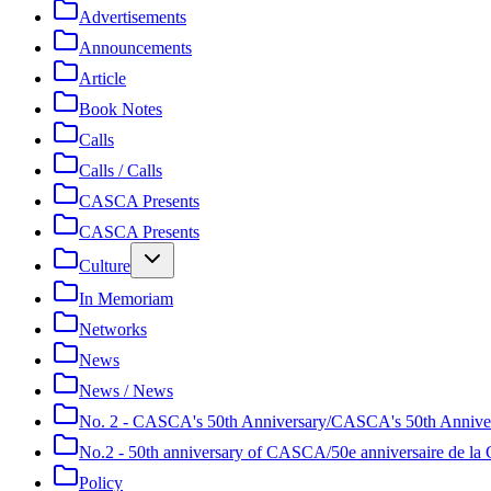
Advertisements
Announcements
Article
Book Notes
Calls
Calls / Calls
CASCA Presents
CASCA Presents
Culture
In Memoriam
Networks
News
News / News
No. 2 - CASCA's 50th Anniversary/CASCA's 50th Annive
No.2 - 50th anniversary of CASCA/50e anniversaire de 
Policy