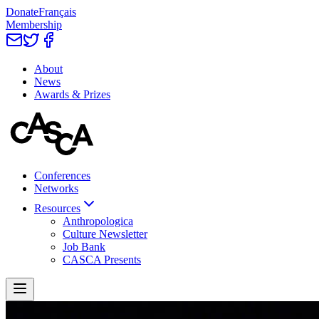
Donate
Français
Membership
About
News
Awards & Prizes
Conferences
Networks
Resources
Anthropologica
Culture Newsletter
Job Bank
CASCA Presents